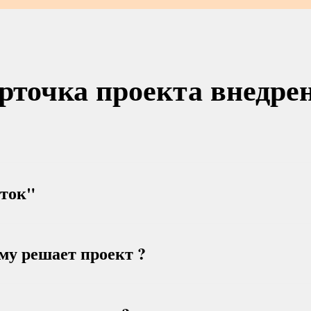
рточка проекта внедре
сток"
му решает проект ?