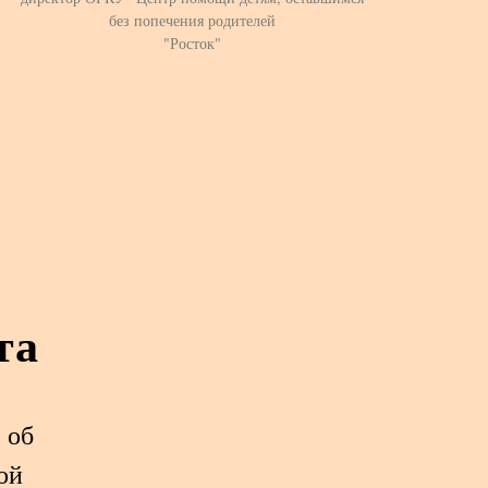
без попечения родителей
"Росток"
та
 об
ой