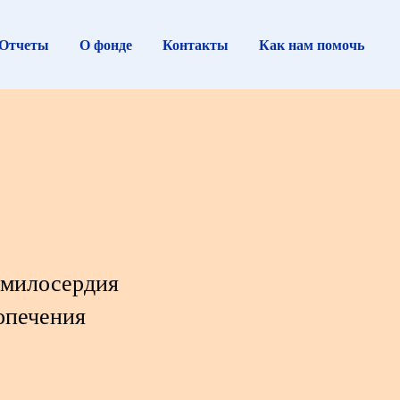
Отчеты
О фонде
Контакты
Как нам помочь
 милосердия
опечения