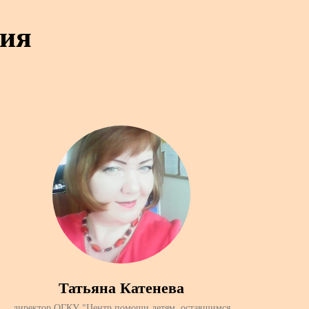
ния
Татьяна Катенева
директор ОГКУ "Центр помощи детям, оставшимся