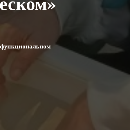
еском»
офункциональном