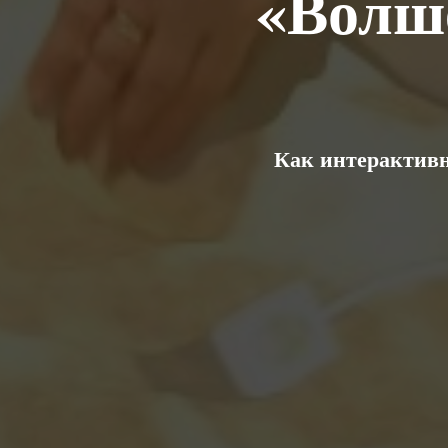
«Волш
Как интерактив